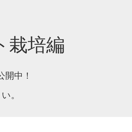
ト栽培編
公開中！
さい。