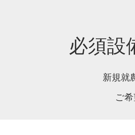
必須設
新規就
ご希